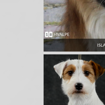
HVALPE
1
8
ISL