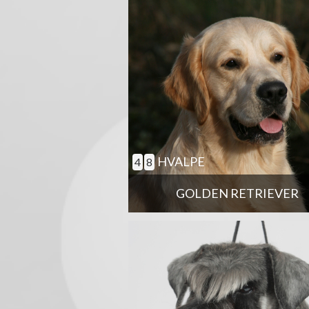
HVALPE
4
8
GOLDEN RETRIEVER