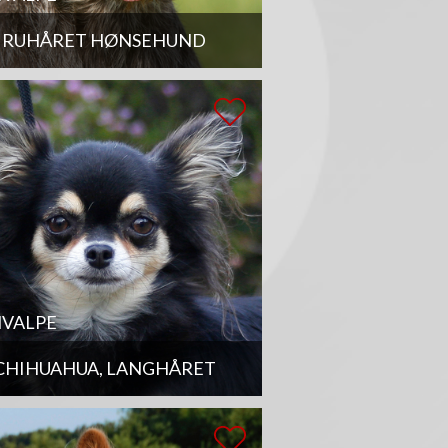
RUHÅRET HØNSEHUND
VALPE
CHIHUAHUA, LANGHÅRET