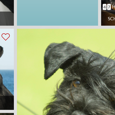
H
4
7
SC