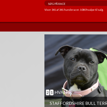
Viser
341
af
341
hunderacer.
1080
hvalpe til salg.
ANDRE EGENSKABER
GOD TIL AGILITY
GOD TIL ÆLDRE
BØRNEVENLIG
JAGTHUND
BRUGSHUND
GØR SJÆLDENT
HVALPE
2
1
STAFFORDSHIRE BULL TER