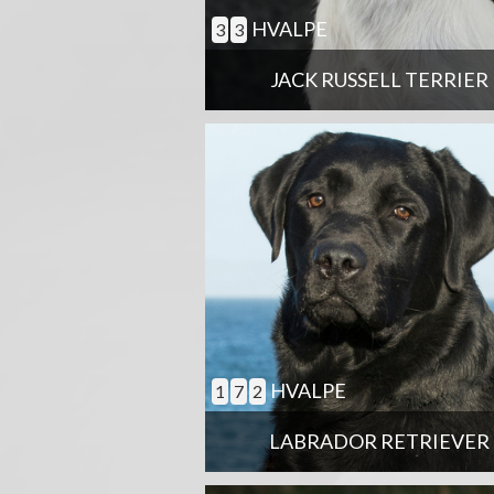
HVALPE
3
3
JACK RUSSELL TERRIER
HVALPE
1
7
2
LABRADOR RETRIEVER