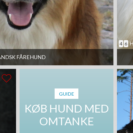
H
4
6
ANDSK FÅREHUND
GUIDE
KØB HUND MED
OMTANKE