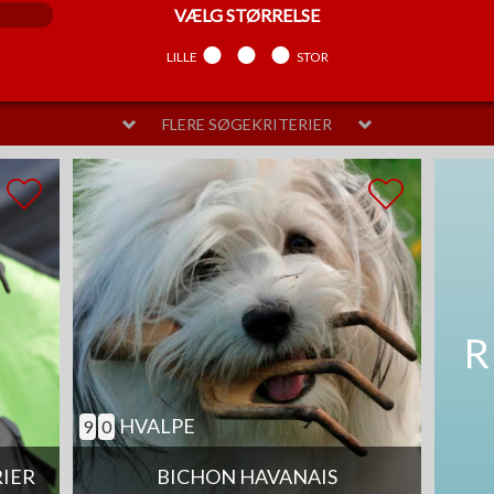
VÆLG
STØRRELSE
LILLE
MELLEM
STOR
FLERE SØGEKRITERIER
VÆLG
PELSPLEJE
LIDT
MELLEM
MEGET
SAM
R
HVALPE
9
0
RIER
BICHON HAVANAIS