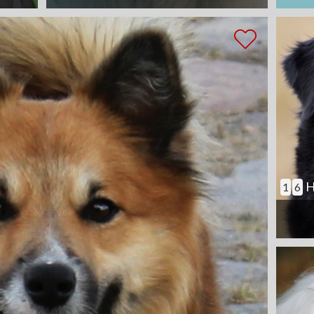
H
1
6