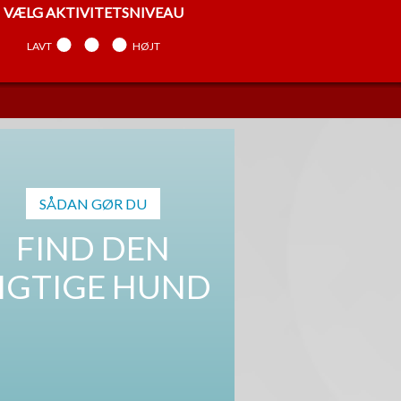
VÆLG
AKTIVITETSNIVEAU
LAVT
MELLEM
HØJT
VÆLG
TEMPERAMENT
ARBEJDENDE
MELLEM
SELVSTÆNDIG
SÅDAN GØR DU
FIND DEN
IGTIGE HUND