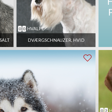
HVALPE
0
0
SALT
DVÆRGSCHNAUZER, HVID
H
0
2