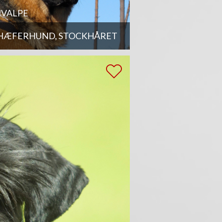
VALPE
HÆFERHUND, STOCKHÅRET