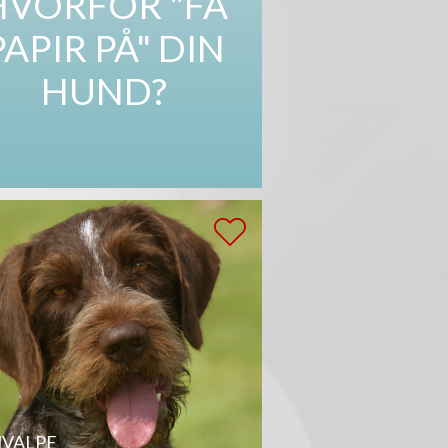
HVORFOR "FÅ
PAPIR PÅ" DIN
HUND?
VALPE