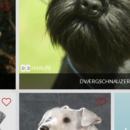
HVALPE
0
3
DVÆRGSCHNAUZER,