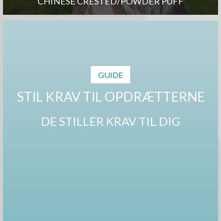
CHINESE CRESTED/POWDER PUFF
GUIDE
STIL KRAV TIL OPDRÆTTERNE
DE STILLER KRAV TIL DIG