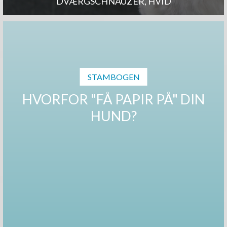
DVÆRGSCHNAUZER, HVID
STAMBOGEN
HVORFOR "FÅ PAPIR PÅ" DIN
HUND?