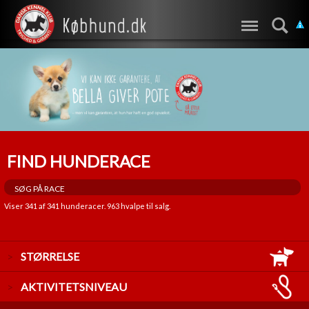
FIND HUNDERACE
Viser
341
af
341
hunderacer.
963
hvalpe til salg.
STØRRELSE
LILLE
AKTIVITETSNIVEAU