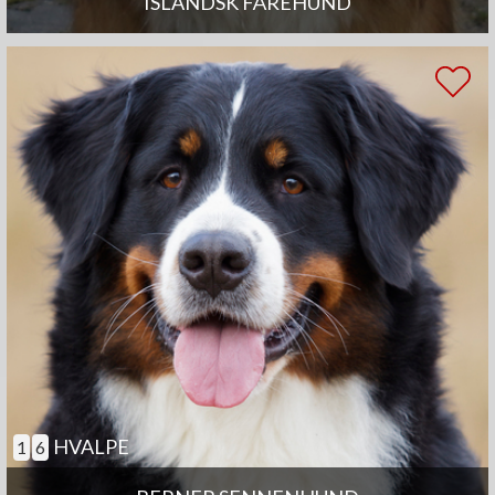
ISLANDSK FÅREHUND
HVALPE
1
6