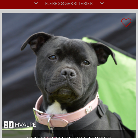
MELLEM
LAVT
FLERE SØGEKRITERIER
PELSPLEJE
STOR
MELLEM
LIDT
TEMPERAMENT
HØJT
MELLEM
SAMARBEJDENDE
ANDRE EGENSKABER
MEGET
MELLEM
GOD TIL AGILITY
GOD TIL ÆLDRE
SELVSTÆNDIG
BØRNEVENLIG
JAGTHUND
BRUGSHUND
GØR SJÆLDENT
HVALPE
2
1