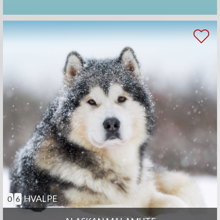
HVALPE
0
6