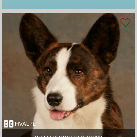
HVALPE
0
8