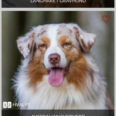
LANGHÅRET GRAVHUND
HVALPE
1
2