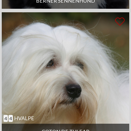
BERNER SENNENHUND
HVALPE
4
4