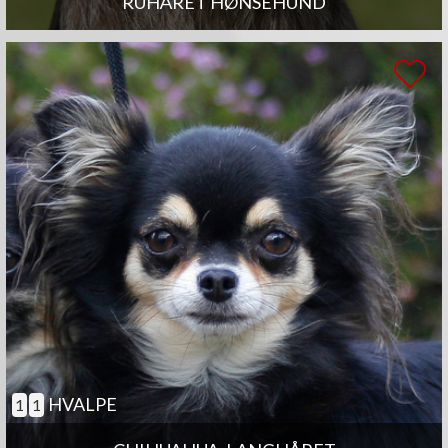
RUHÅRET HØNSEHUND
HVALPE
1
1