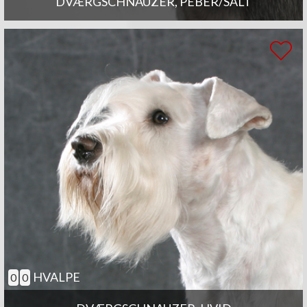
DVÆRGSCHNAUZER, PEBER/SALT
HVALPE
0
0