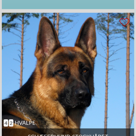
HVALPE
4
2