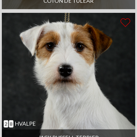
COTON DE TULEAR
HVALPE
2
8