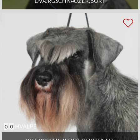
DVÆRGSCHNAUZER, SORT
HVALPE
0
0