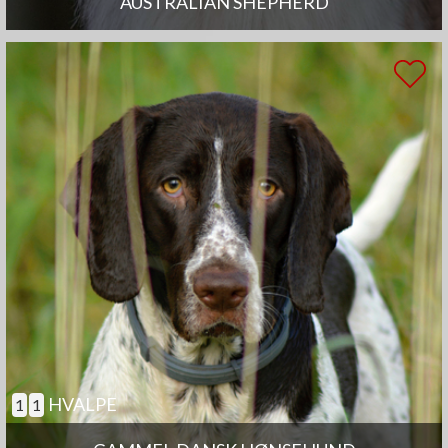
AUSTRALIAN SHEPHERD
HVALPE
1
1