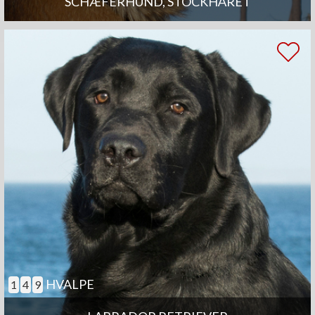
SCHÆFERHUND, STOCKHÅRET
HVALPE
1
4
9