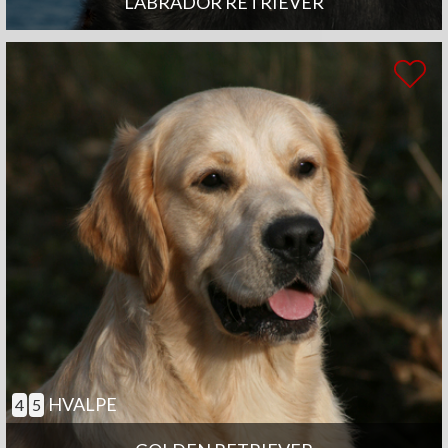
LABRADOR RETRIEVER
HVALPE
4
5