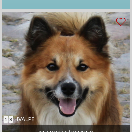
HVALPE
1
8