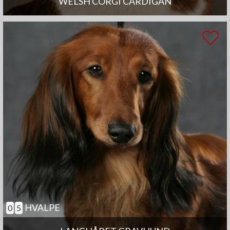
WELSH CORGI CARDIGAN
HVALPE
0
5