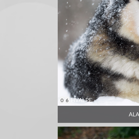
HVALPE
0
6
AL