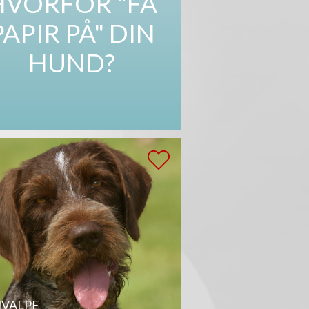
HVORFOR "FÅ
PAPIR PÅ" DIN
HUND?
VALPE