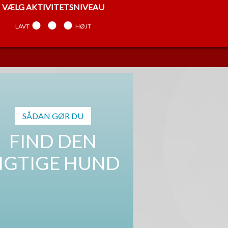
VÆLG
AKTIVITETSNIVEAU
LAVT
MELLEM
HØJT
VÆLG
TEMPERAMENT
ARBEJDENDE
MELLEM
SELVSTÆNDIG
SÅDAN GØR DU
FIND DEN
IGTIGE HUND