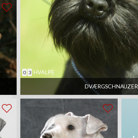
HVALPE
0
3
DVÆRGSCHNAUZER,