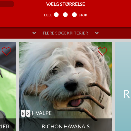
VÆLG
STØRRELSE
LILLE
MELLEM
STOR
FLERE SØGEKRITERIER
VÆLG
PELSPLEJE
LIDT
MELLEM
MEGET
SAM
R
HVALPE
8
2
RIER
BICHON HAVANAIS