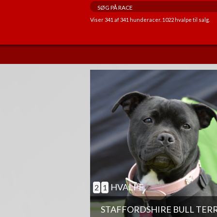
Viser
341
af
341
hunderacer.
1022
hvalpe til salg.
ANDRE EGENSKABER
GOD TIL AGILITY
GOD TIL ÆLDRE
BØRNEVENLIG
JAGTHUND
BRUGSHUND
GØR SJÆLDENT
HVALPE
2
1
STAFFORDSHIRE BULL TER