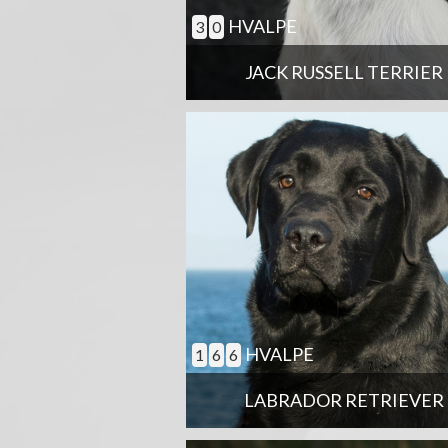
HVALPE
3
0
JACK RUSSELL TERRIER
HVALPE
1
6
6
LABRADOR RETRIEVER