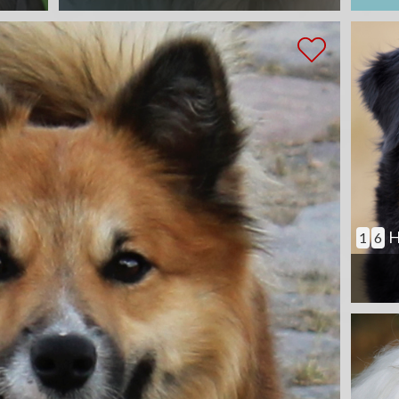
H
1
6