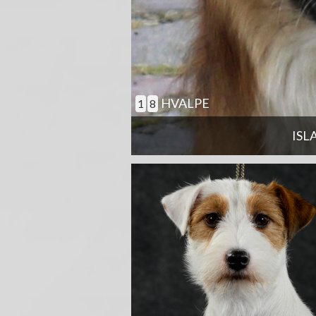
HVALPE
1
8
ISL