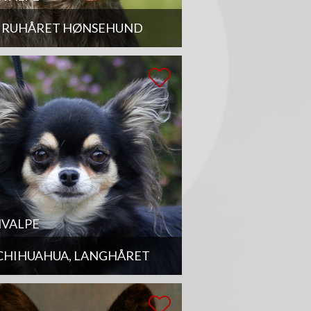
RUHÅRET HØNSEHUND
VALPE
CHIHUAHUA, LANGHÅRET