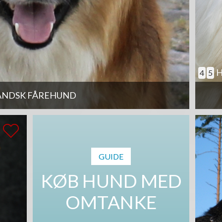
H
4
5
ANDSK FÅREHUND
GUIDE
KØB HUND MED
OMTANKE