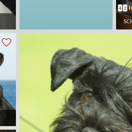
H
4
2
SC