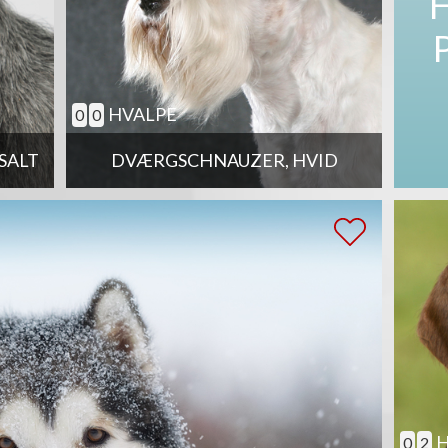
HVALPE
0
0
SALT
DVÆRGSCHNAUZER, HVID
H
0
2