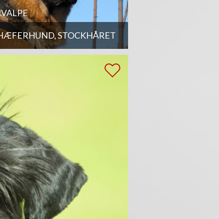
VALPE
HÆFERHUND, STOCKHÅRET