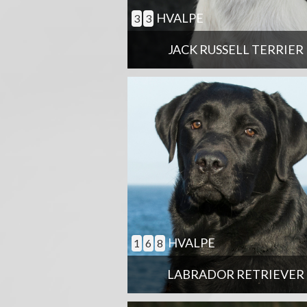
HVALPE
3
3
JACK RUSSELL TERRIER
HVALPE
1
6
8
LABRADOR RETRIEVER