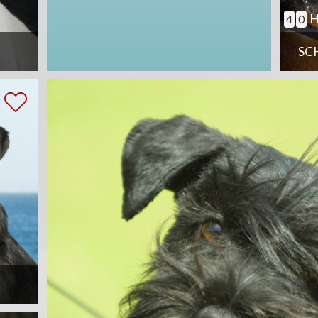
H
4
0
SC