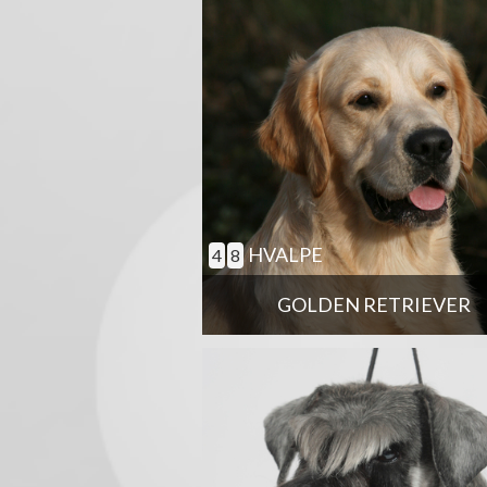
HVALPE
4
8
GOLDEN RETRIEVER