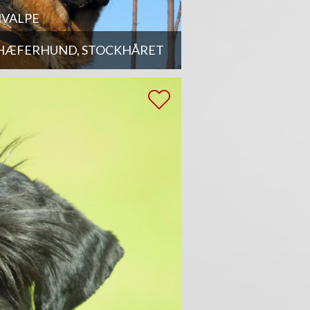
VALPE
HÆFERHUND, STOCKHÅRET