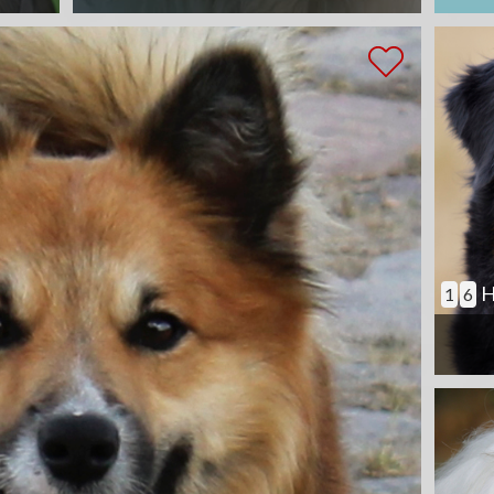
H
1
6