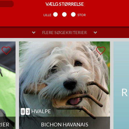
VÆLG
STØRRELSE
LILLE
MELLEM
STOR
FLERE SØGEKRITERIER
VÆLG
PELSPLEJE
LIDT
MELLEM
MEGET
SAM
R
HVALPE
8
3
RIER
BICHON HAVANAIS