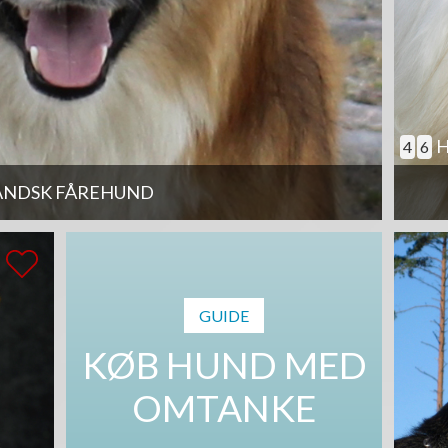
H
4
6
ANDSK FÅREHUND
GUIDE
KØB HUND MED
OMTANKE