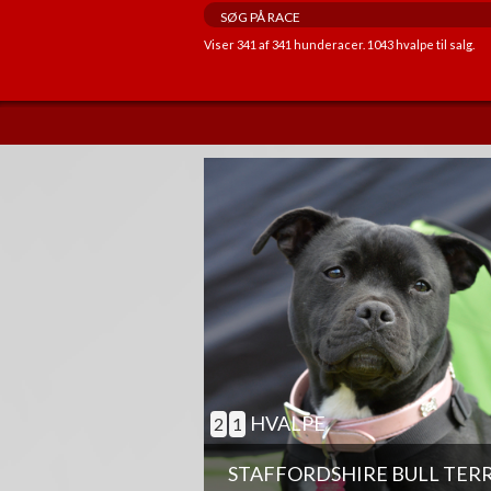
Viser
341
af
341
hunderacer.
1043
hvalpe til salg.
ANDRE EGENSKABER
GOD TIL AGILITY
GOD TIL ÆLDRE
BØRNEVENLIG
JAGTHUND
BRUGSHUND
GØR SJÆLDENT
HVALPE
2
1
STAFFORDSHIRE BULL TER