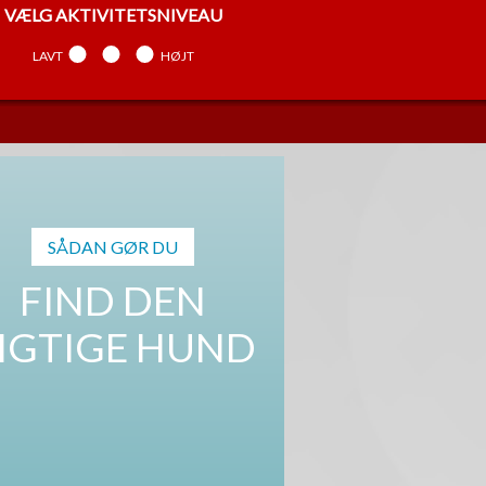
VÆLG
AKTIVITETSNIVEAU
LAVT
MELLEM
HØJT
VÆLG
TEMPERAMENT
ARBEJDENDE
MELLEM
SELVSTÆNDIG
SÅDAN GØR DU
FIND DEN
IGTIGE HUND