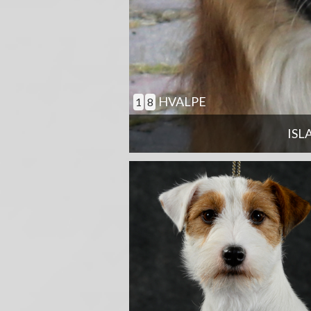
HVALPE
1
8
ISL