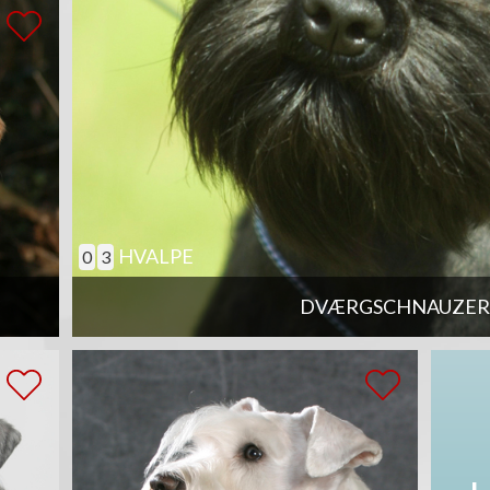
HVALPE
0
3
DVÆRGSCHNAUZER,