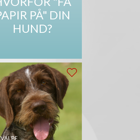
HVORFOR "FÅ
PAPIR PÅ" DIN
HUND?
VALPE