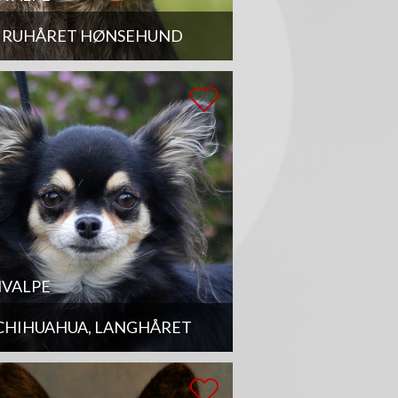
RUHÅRET HØNSEHUND
VALPE
CHIHUAHUA, LANGHÅRET