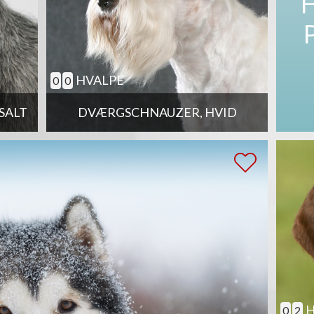
HVALPE
0
0
SALT
DVÆRGSCHNAUZER, HVID
H
0
2