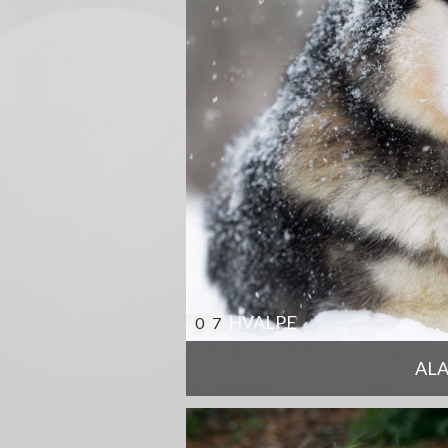
HVALPE
0
7
AL