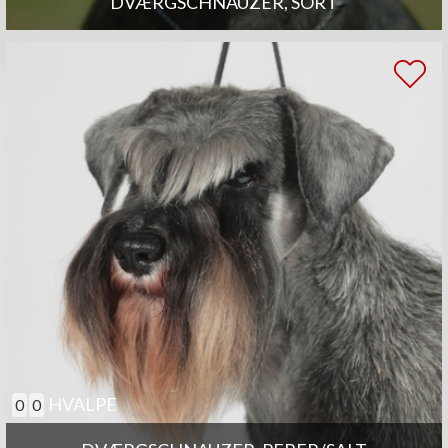
DVÆRGSCHNAUZER, SORT
HVALPE
0
0