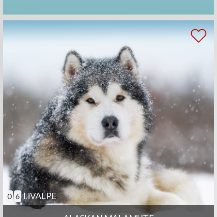
HVALPE
0
6