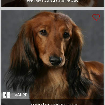
WELSH CORGI CARDIGAN
HVALPE
0
5