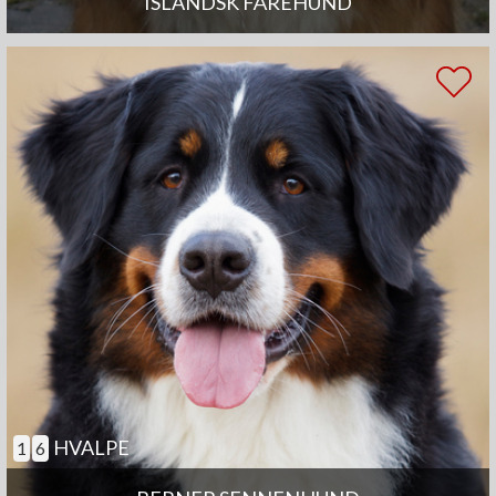
ISLANDSK FÅREHUND
HVALPE
1
6