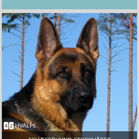
HVALPE
4
2