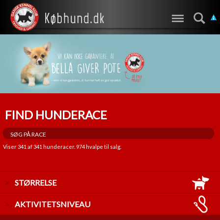
FIND HUNDERACE
Viser
341
af
341
hunderacer.
974
hvalpe til salg.
STØRRELSE
LILLE
AKTIVITETSNIVEAU