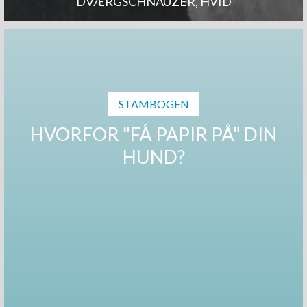
DVÆRGSCHNAUZER, HVID
STAMBOGEN
HVORFOR "FÅ PAPIR PÅ" DIN
HUND?