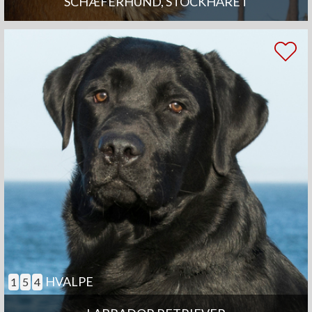
SCHÆFERHUND, STOCKHÅRET
HVALPE
1
5
4