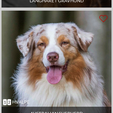
LANGHÅRET GRAVHUND
HVALPE
1
2