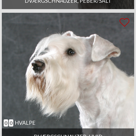
DVÆRGSCHNAUZER, PEBER/SALT
HVALPE
0
0