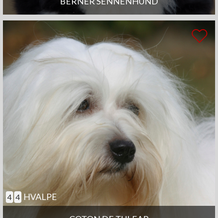
BERNER SENNENHUND
HVALPE
4
4