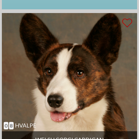
HVALPE
0
8