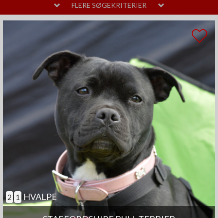
MELLEM
LAVT
FLERE SØGEKRITERIER
PELSPLEJE
STOR
MELLEM
LIDT
TEMPERAMENT
HØJT
MELLEM
SAMARBEJDENDE
ANDRE EGENSKABER
MEGET
MELLEM
GOD TIL AGILITY
GOD TIL ÆLDRE
SELVSTÆNDIG
BØRNEVENLIG
JAGTHUND
BRUGSHUND
GØR SJÆLDENT
HVALPE
2
1