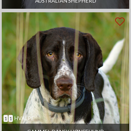
AUSTRALIAN SHEPHERD
HVALPE
1
1