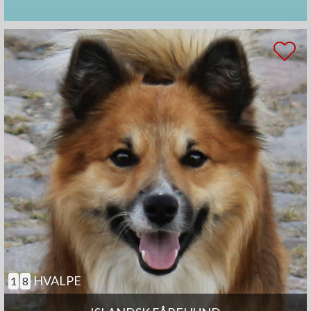
HVALPE
1
8