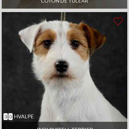
COTON DE TULEAR
HVALPE
3
0