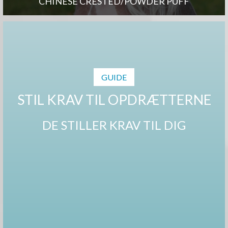
CHINESE CRESTED/POWDER PUFF
GUIDE
STIL KRAV TIL OPDRÆTTERNE
DE STILLER KRAV TIL DIG