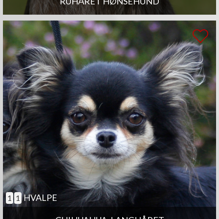
RUHÅRET HØNSEHUND
HVALPE
1
1