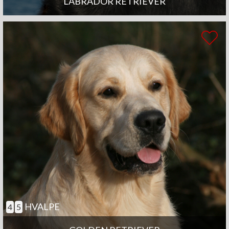
LABRADOR RETRIEVER
HVALPE
4
5