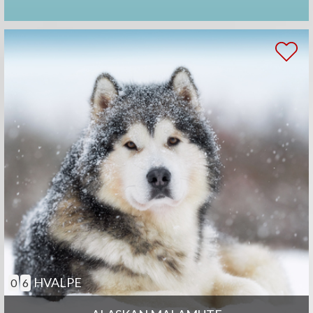
HVALPE
0
6