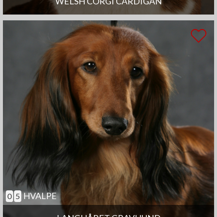
WELSH CORGI CARDIGAN
HVALPE
0
5