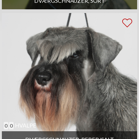
DVÆRGSCHNAUZER, SORT
HVALPE
0
0