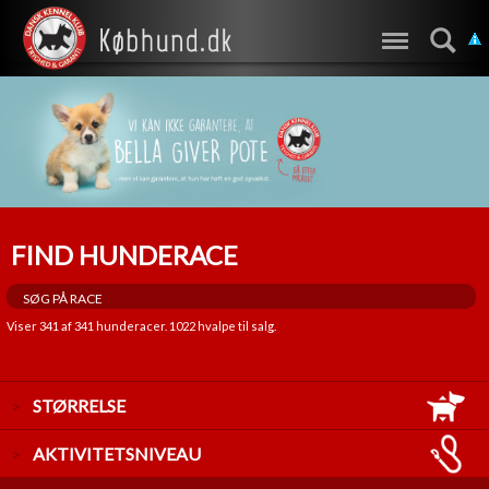
FIND HUNDERACE
Viser
341
af
341
hunderacer.
1022
hvalpe til salg.
STØRRELSE
LILLE
AKTIVITETSNIVEAU