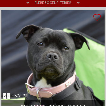
MELLEM
LAVT
FLERE SØGEKRITERIER
PELSPLEJE
STOR
MELLEM
LIDT
TEMPERAMENT
HØJT
MELLEM
SAMARBEJDENDE
ANDRE EGENSKABER
MEGET
MELLEM
GOD TIL AGILITY
GOD TIL ÆLDRE
SELVSTÆNDIG
BØRNEVENLIG
JAGTHUND
BRUGSHUND
GØR SJÆLDENT
HVALPE
2
1