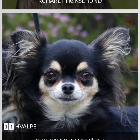
RUHÅRET HØNSEHUND
HVALPE
1
1