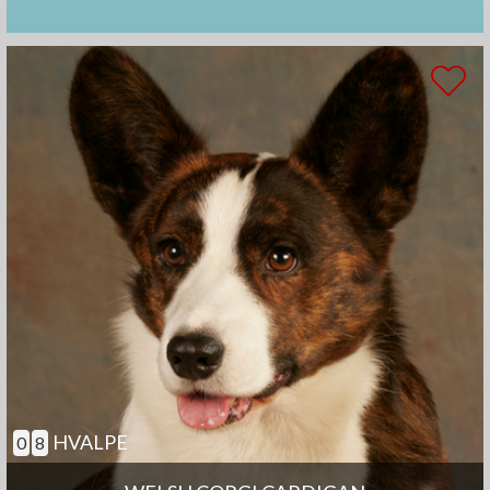
HVALPE
0
8