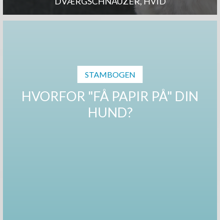
DVÆRGSCHNAUZER, HVID
STAMBOGEN
HVORFOR "FÅ PAPIR PÅ" DIN
HUND?