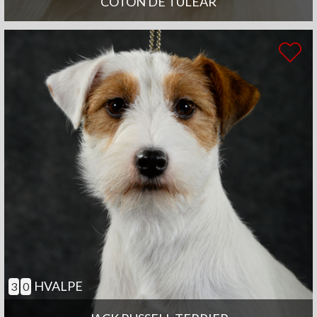
COTON DE TULEAR
HVALPE
3
0