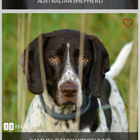
AUSTRALIAN SHEPHERD
HVALPE
1
1