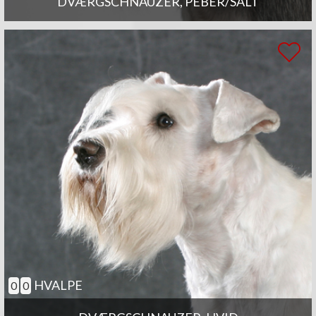
DVÆRGSCHNAUZER, PEBER/SALT
HVALPE
0
0