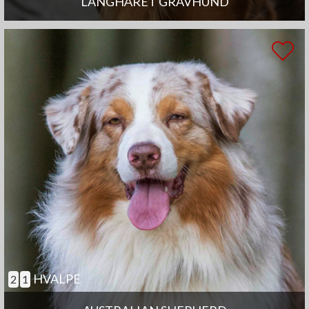
LANGHÅRET GRAVHUND
HVALPE
2
1