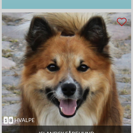
HVALPE
1
8