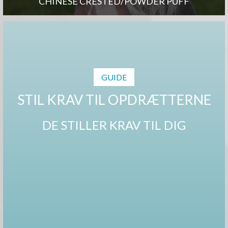
CHINESE CRESTED/POWDER PUFF
GUIDE
STIL KRAV TIL OPDRÆTTERNE
DE STILLER KRAV TIL DIG