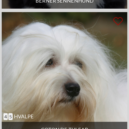
BERNER SENNENHUND
HVALPE
4
5