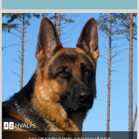
HVALPE
4
2