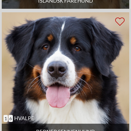
ISLANDSK FÅREHUND
HVALPE
1
6