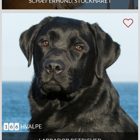
SCHÆFERHUND, STOCKHÅRET
HVALPE
1
6
6