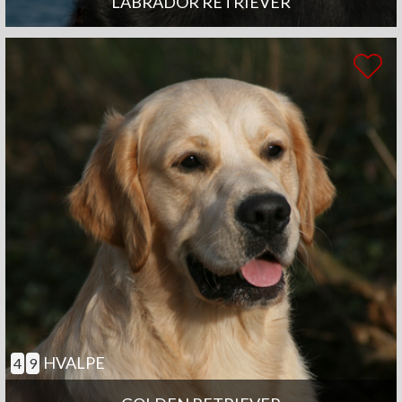
LABRADOR RETRIEVER
HVALPE
4
9