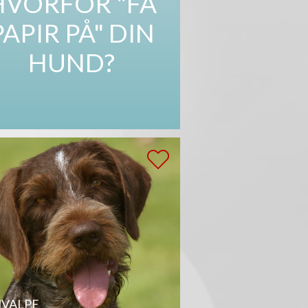
HVORFOR "FÅ
PAPIR PÅ" DIN
HUND?
VALPE