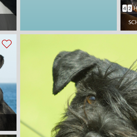
H
4
2
SC