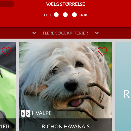
VÆLG
STØRRELSE
LILLE
MELLEM
STOR
FLERE SØGEKRITERIER
VÆLG
PELSPLEJE
LIDT
MELLEM
MEGET
SAM
R
HVALPE
8
2
RIER
BICHON HAVANAIS