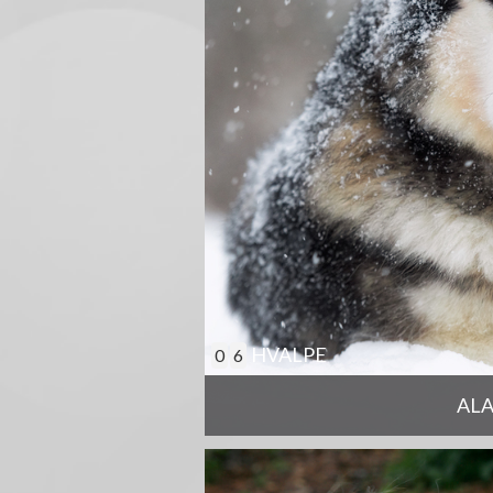
HVALPE
0
6
AL