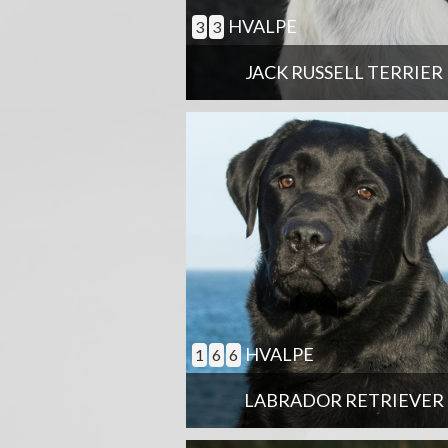
HVALPE
3
3
JACK RUSSELL TERRIER
HVALPE
1
6
6
LABRADOR RETRIEVER