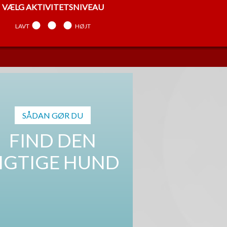
VÆLG
AKTIVITETSNIVEAU
LAVT
MELLEM
HØJT
VÆLG
TEMPERAMENT
ARBEJDENDE
MELLEM
SELVSTÆNDIG
SÅDAN GØR DU
FIND DEN
IGTIGE HUND