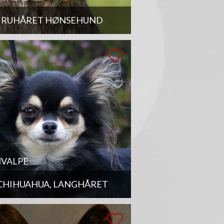
RUHÅRET HØNSEHUND
VALPE
CHIHUAHUA, LANGHÅRET