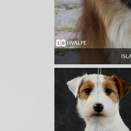
HVALPE
1
8
ISL