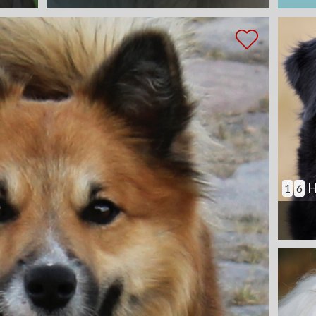
H
1
6