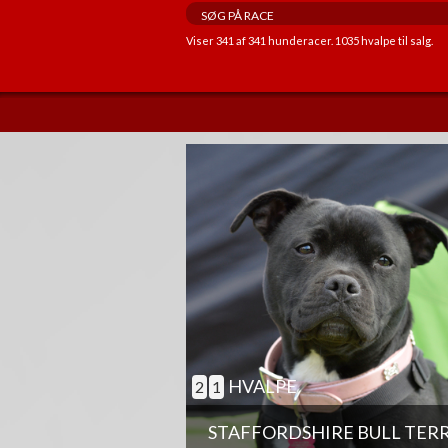
Viser
341
af
341
hunderacer.
1035
hvalpe til salg.
ANDRE EGENSKABER
GOD TIL AGILITY
GOD TIL ÆLDRE
BØRNEVENLIG
JAGTHUND
BRUGSHUND
GØR SJÆLDENT
HVALPE
2
1
STAFFORDSHIRE BULL TER