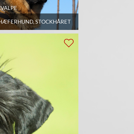
VALPE
HÆFERHUND, STOCKHÅRET