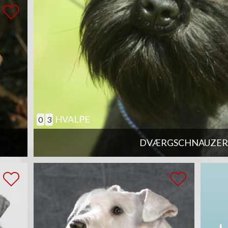
HVALPE
0
3
DVÆRGSCHNAUZER,