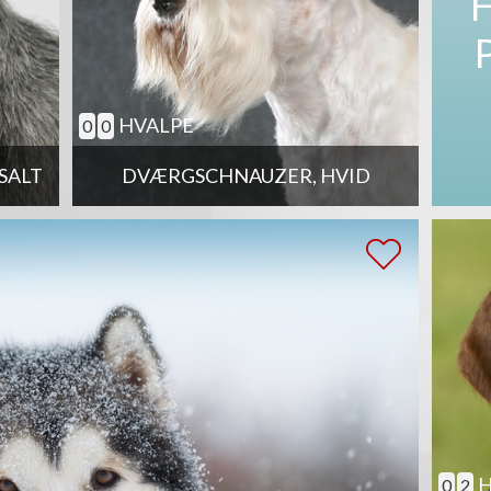
HVALPE
0
0
SALT
DVÆRGSCHNAUZER, HVID
H
0
2