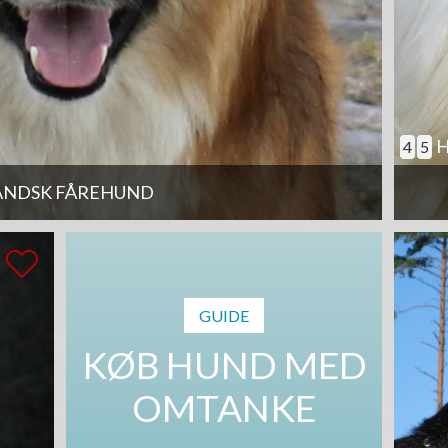
H
4
5
ANDSK FÅREHUND
GUIDE
KØB HUND MED
OMTANKE