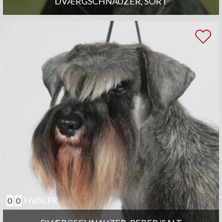
DVÆRGSCHNAUZER, SORT
HVALPE
0
0