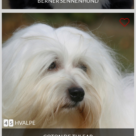
BERNER SENNENHUND
HVALPE
4
5