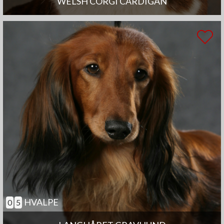
WELSH CORGI CARDIGAN
HVALPE
0
5