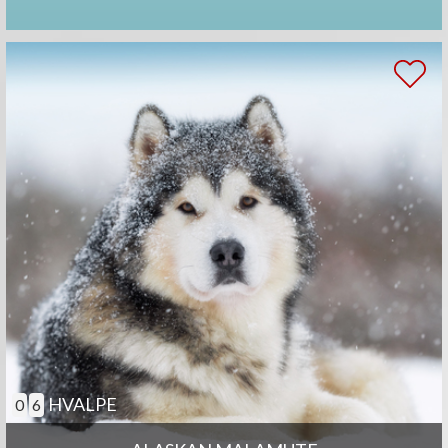
HVALPE
0
6