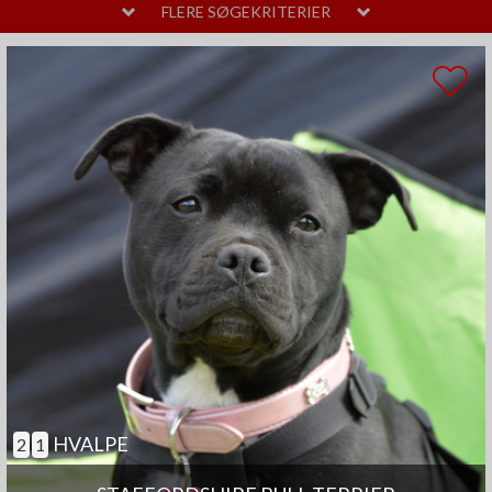
MELLEM
LAVT
FLERE SØGEKRITERIER
PELSPLEJE
STOR
MELLEM
LIDT
TEMPERAMENT
HØJT
MELLEM
SAMARBEJDENDE
ANDRE EGENSKABER
MEGET
MELLEM
GOD TIL AGILITY
GOD TIL ÆLDRE
SELVSTÆNDIG
BØRNEVENLIG
JAGTHUND
BRUGSHUND
GØR SJÆLDENT
HVALPE
2
1