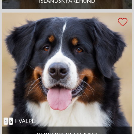
ISLANDSK FÅREHUND
HVALPE
1
6