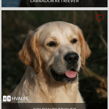
LABRADOR RETRIEVER
HVALPE
4
9