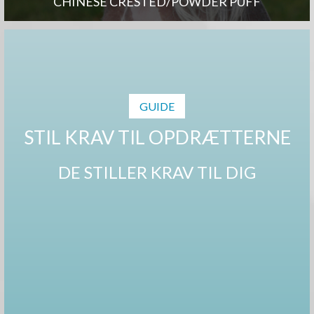
CHINESE CRESTED/POWDER PUFF
GUIDE
STIL KRAV TIL OPDRÆTTERNE
DE STILLER KRAV TIL DIG