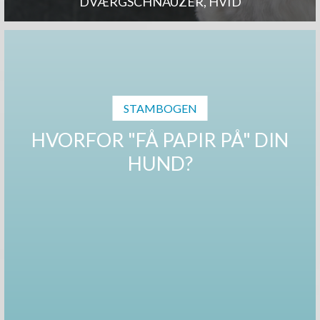
DVÆRGSCHNAUZER, HVID
STAMBOGEN
HVORFOR "FÅ PAPIR PÅ" DIN
HUND?