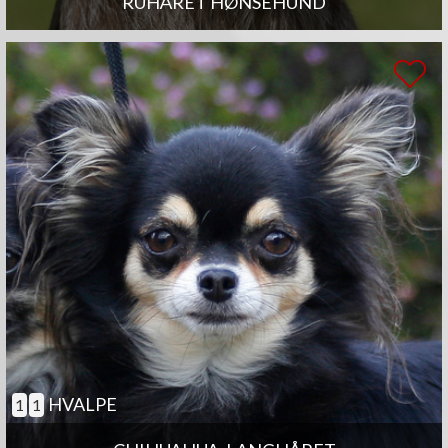
RUHÅRET HØNSEHUND
HVALPE
1
1