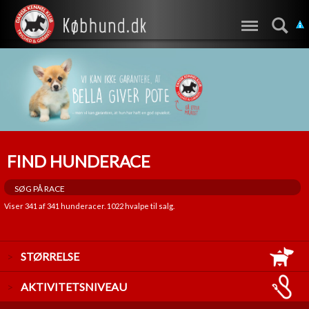
FIND HUNDERACE
Viser
341
af
341
hunderacer.
1022
hvalpe til salg.
STØRRELSE
LILLE
AKTIVITETSNIVEAU