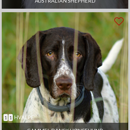
AUSTRALIAN SHEPHERD
HVALPE
1
1