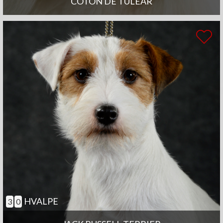
COTON DE TULEAR
HVALPE
3
0