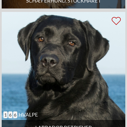
SCHÆFERHUND, STOCKHÅRET
HVALPE
1
6
6