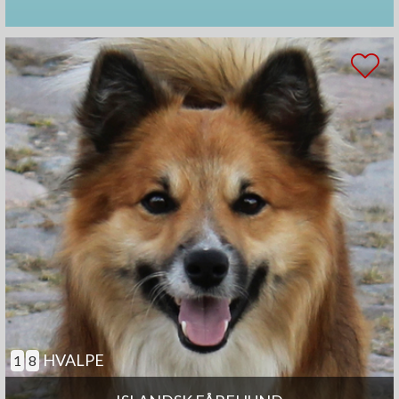
HVALPE
1
8