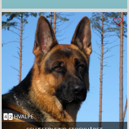
HVALPE
4
2