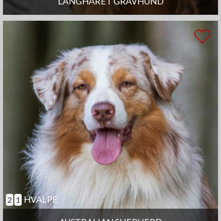
LANGHÅRET GRAVHUND
HVALPE
2
1