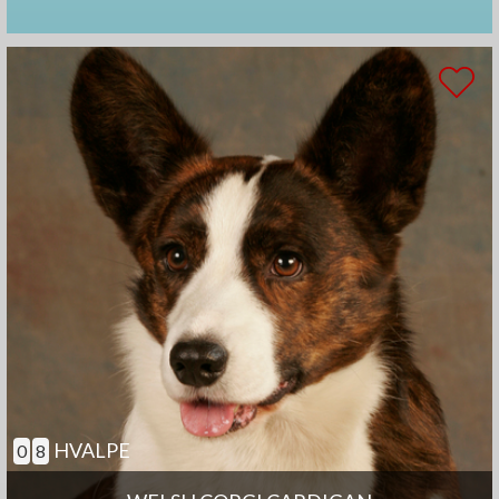
HVALPE
0
8