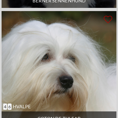
BERNER SENNENHUND
HVALPE
4
6