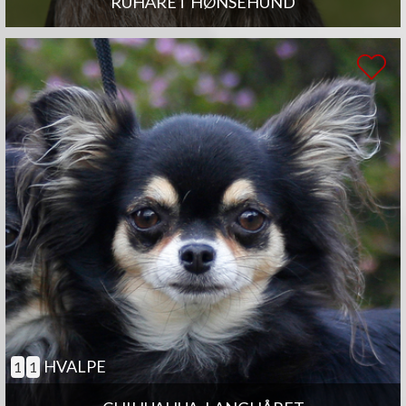
RUHÅRET HØNSEHUND
HVALPE
1
1