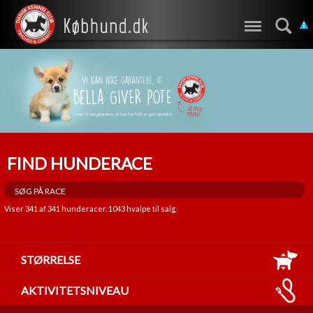
FIND HUNDERACE
Viser
341
af
341
hunderacer.
1043
hvalpe til salg.
STØRRELSE
LILLE
AKTIVITETSNIVEAU