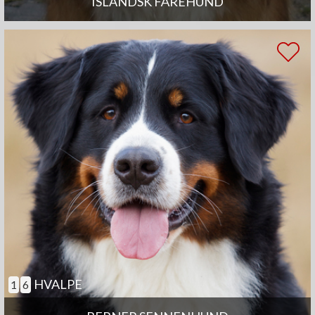
ISLANDSK FÅREHUND
HVALPE
1
6