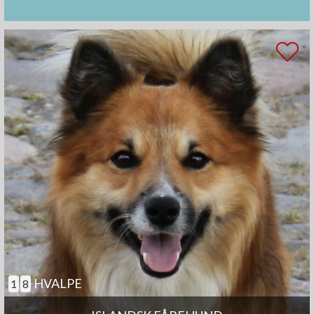
HVALPE
1
8