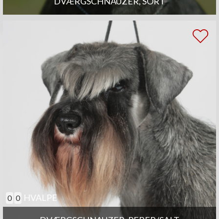
DVÆRGSCHNAUZER, SORT
HVALPE
0
0