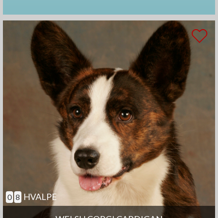
HVALPE
0
8