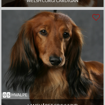
WELSH CORGI CARDIGAN
HVALPE
0
5