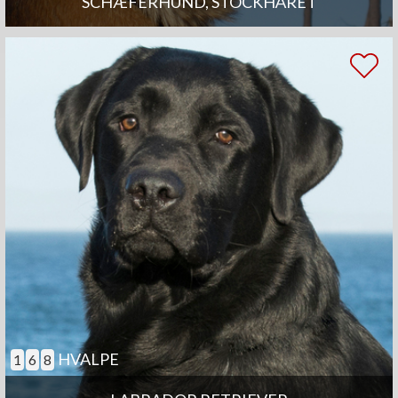
SCHÆFERHUND, STOCKHÅRET
HVALPE
1
6
8