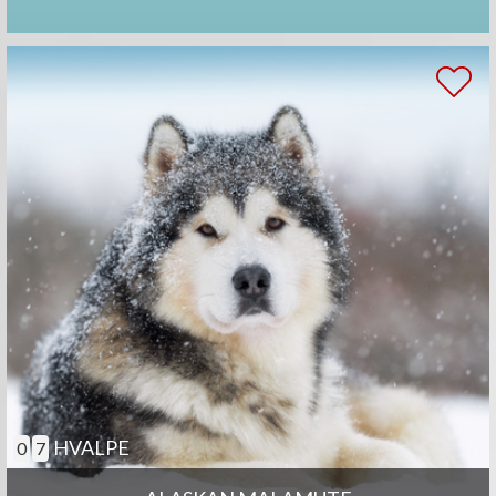
HVALPE
0
7