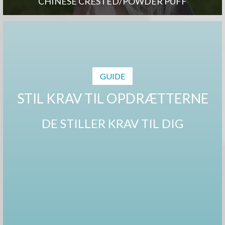
CHINESE CRESTED/POWDER PUFF
GUIDE
STIL KRAV TIL OPDRÆTTERNE
DE STILLER KRAV TIL DIG