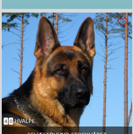
HVALPE
4
0