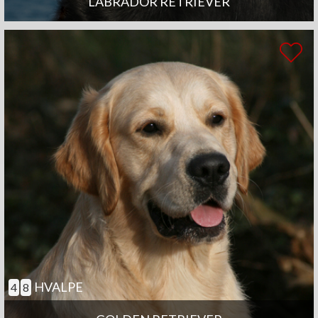
LABRADOR RETRIEVER
HVALPE
4
8