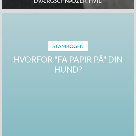
DVÆRGSCHNAUZER, HVID
STAMBOGEN
HVORFOR "FÅ PAPIR PÅ" DIN
HUND?