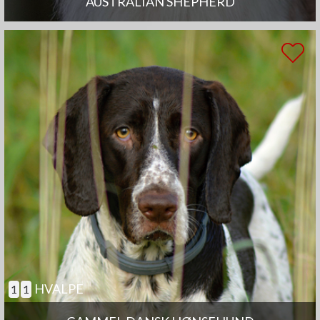
AUSTRALIAN SHEPHERD
HVALPE
1
1