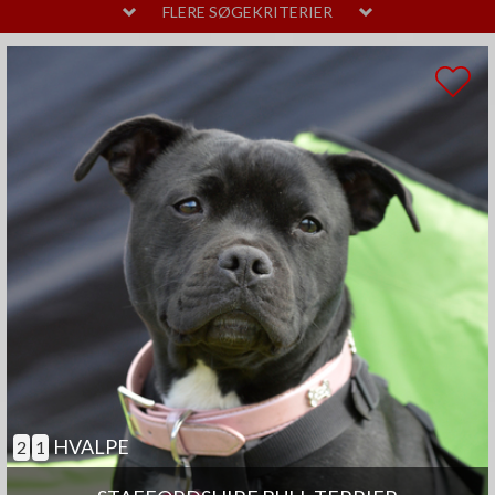
MELLEM
LAVT
FLERE SØGEKRITERIER
PELSPLEJE
STOR
MELLEM
LIDT
TEMPERAMENT
HØJT
MELLEM
SAMARBEJDENDE
ANDRE EGENSKABER
MEGET
MELLEM
GOD TIL AGILITY
GOD TIL ÆLDRE
SELVSTÆNDIG
BØRNEVENLIG
JAGTHUND
BRUGSHUND
GØR SJÆLDENT
HVALPE
2
1