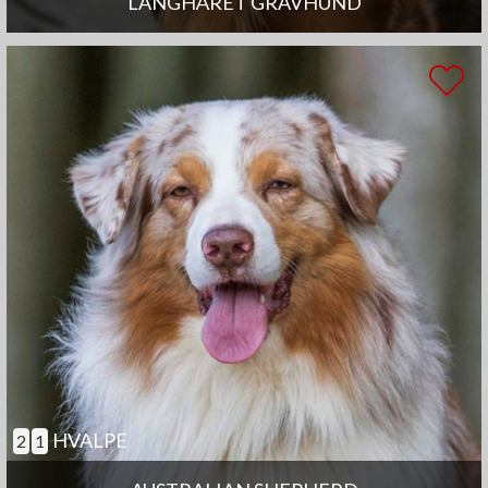
LANGHÅRET GRAVHUND
HVALPE
2
1