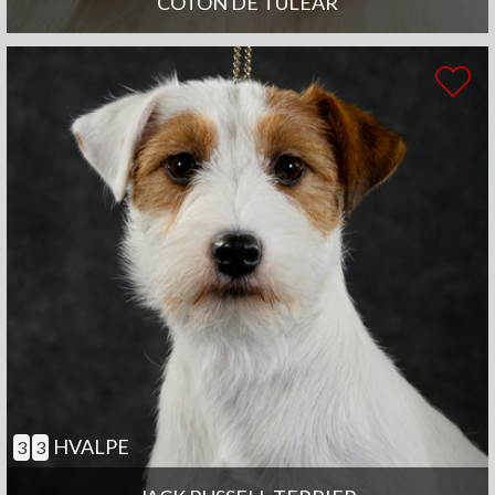
COTON DE TULEAR
HVALPE
3
3