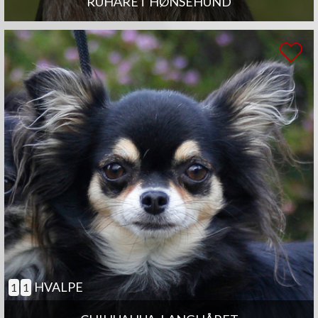
RUHÅRET HØNSEHUND
HVALPE
1
1