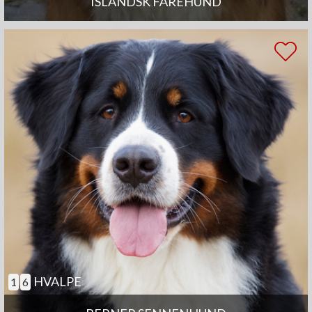
ISLANDSK FÅREHUND
HVALPE
1
6