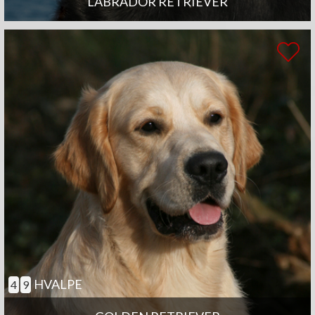
LABRADOR RETRIEVER
HVALPE
4
9