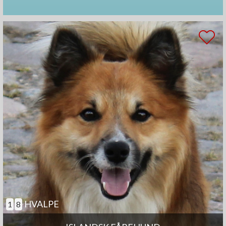
HVALPE
1
8