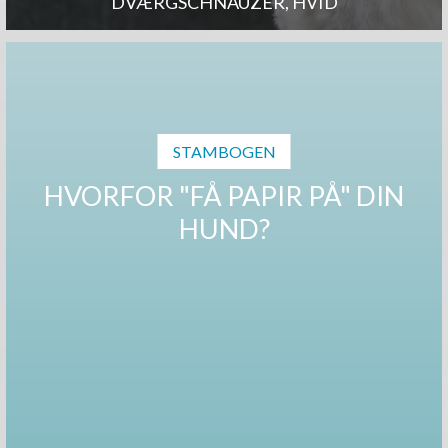
DVÆRGSCHNAUZER, HVID
STAMBOGEN
HVORFOR "FÅ PAPIR PÅ" DIN
HUND?