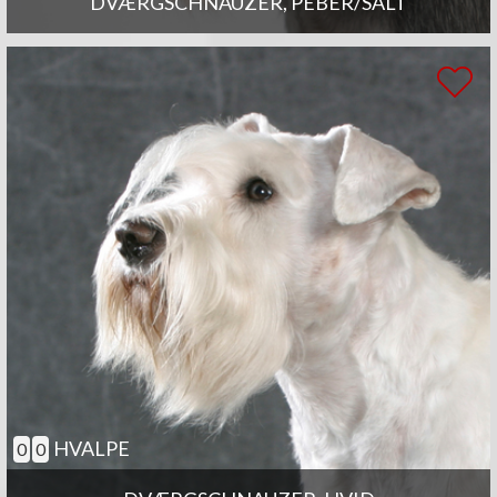
DVÆRGSCHNAUZER, PEBER/SALT
HVALPE
0
0