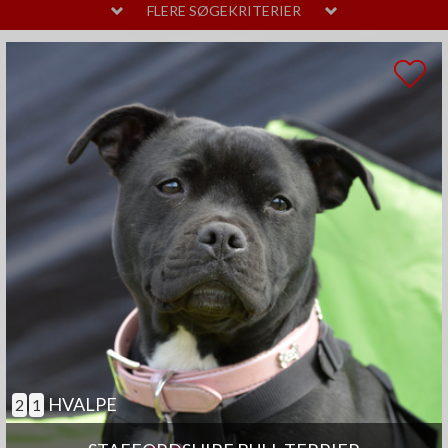
MELLEM
LAVT
FLERE SØGEKRITERIER
PELSPLEJE
STOR
MELLEM
LIDT
TEMPERAMENT
HØJT
MELLEM
SAMARBEJDENDE
ANDRE EGENSKABER
MEGET
MELLEM
GOD TIL AGILITY
GOD TIL ÆLDRE
SELVSTÆNDIG
BØRNEVENLIG
JAGTHUND
BRUGSHUND
GØR SJÆLDENT
HVALPE
2
1