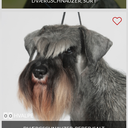
DVÆRGSCHNAUZER, SORT
HVALPE
0
0