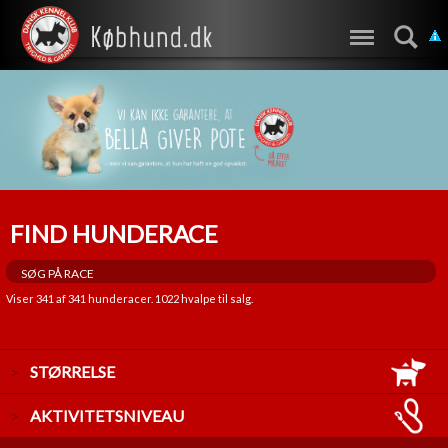
FIND HUNDERACE
Viser
341
af
341
hunderacer.
1022
hvalpe til salg.
STØRRELSE
LILLE
AKTIVITETSNIVEAU