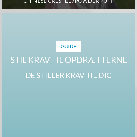
CHINESE CRESTED/POWDER PUFF
GUIDE
STIL KRAV TIL OPDRÆTTERNE
DE STILLER KRAV TIL DIG