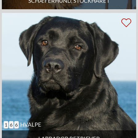
SCHÆFERHUND, STOCKHÅRET
HVALPE
1
6
6