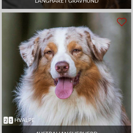
LANGHÅRET GRAVHUND
HVALPE
2
1