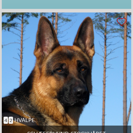
HVALPE
4
2