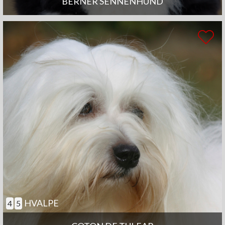
BERNER SENNENHUND
HVALPE
4
5