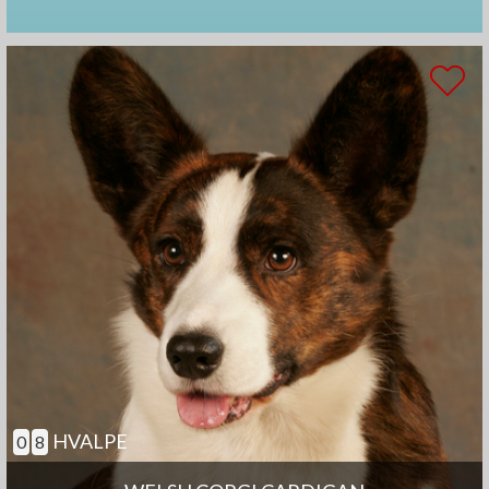
HVALPE
0
8