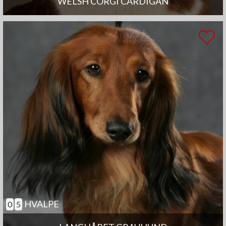
WELSH CORGI CARDIGAN
HVALPE
0
5