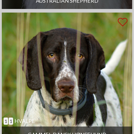
AUSTRALIAN SHEPHERD
HVALPE
1
1