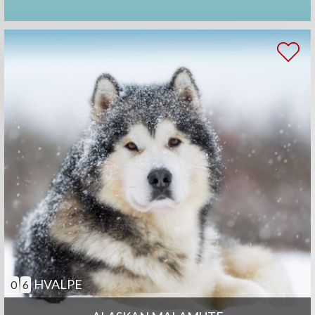
HVALPE
0
6