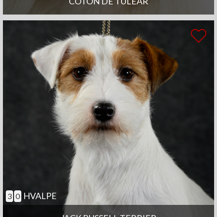
COTON DE TULEAR
HVALPE
3
0