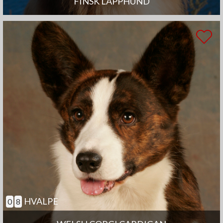
FINSK LAPPHUND
HVALPE
0
8