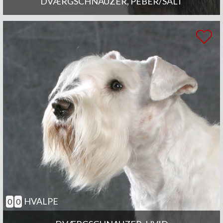
DVÆRGSCHNAUZER, PEBER/SALT
HVALPE
0
0