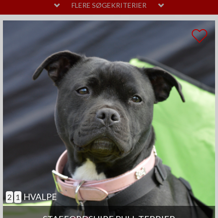
MELLEM
LAVT
FLERE SØGEKRITERIER
PELSPLEJE
STOR
MELLEM
LIDT
TEMPERAMENT
HØJT
MELLEM
SAMARBEJDENDE
ANDRE EGENSKABER
MEGET
MELLEM
GOD TIL AGILITY
GOD TIL ÆLDRE
SELVSTÆNDIG
BØRNEVENLIG
JAGTHUND
BRUGSHUND
GØR SJÆLDENT
HVALPE
2
1