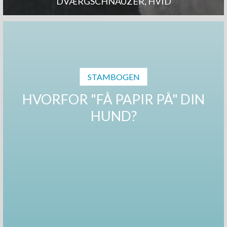
DVÆRGSCHNAUZER, HVID
STAMBOGEN
HVORFOR "FÅ PAPIR PÅ" DIN
HUND?