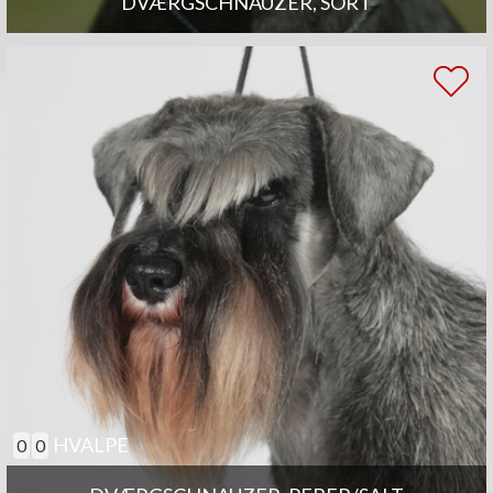
DVÆRGSCHNAUZER, SORT
HVALPE
0
0