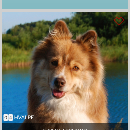
HVALPE
0
4