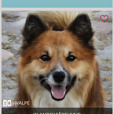
HVALPE
1
8