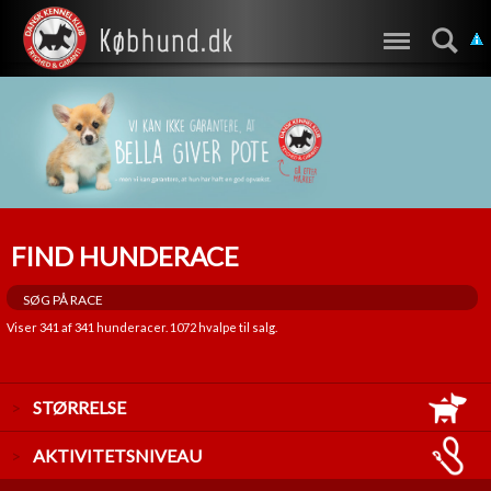
FIND HUNDERACE
Viser
341
af
341
hunderacer.
1072
hvalpe til salg.
STØRRELSE
LILLE
AKTIVITETSNIVEAU