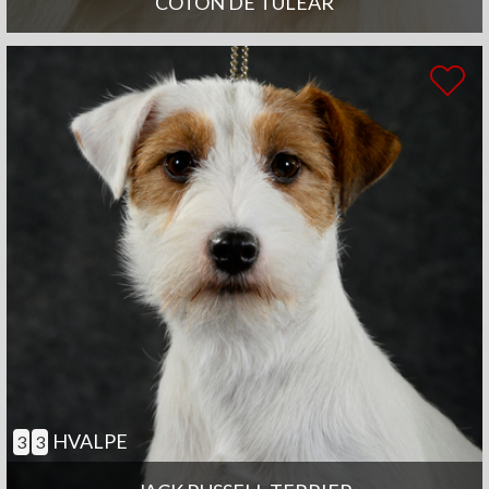
COTON DE TULEAR
HVALPE
3
3