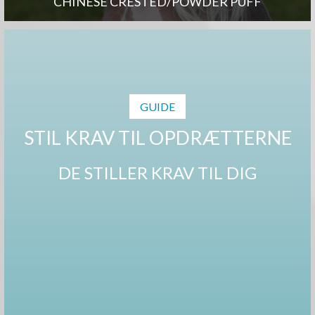
CHINESE CRESTED/POWDER PUFF
GUIDE
STIL KRAV TIL OPDRÆTTERNE
DE STILLER KRAV TIL DIG