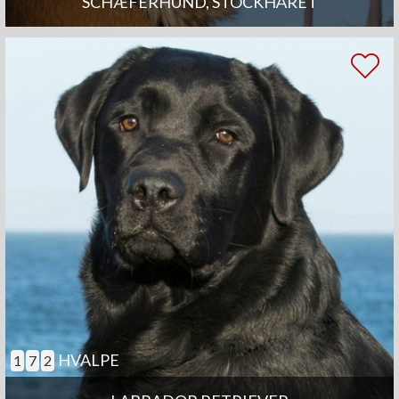
SCHÆFERHUND, STOCKHÅRET
HVALPE
1
7
2