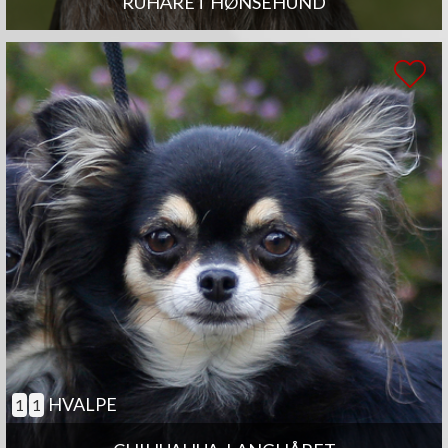
RUHÅRET HØNSEHUND
HVALPE
1
1