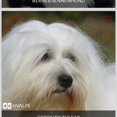
BERNER SENNENHUND
HVALPE
4
6