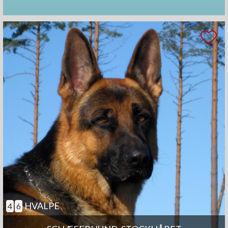
HVALPE
4
6