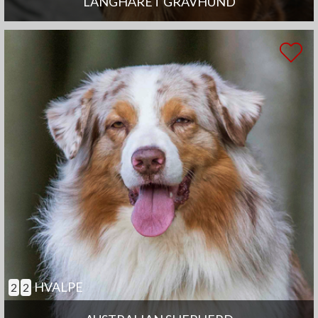
LANGHÅRET GRAVHUND
HVALPE
2
2