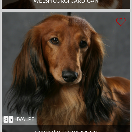
WELSH CORGI CARDIGAN
HVALPE
0
5