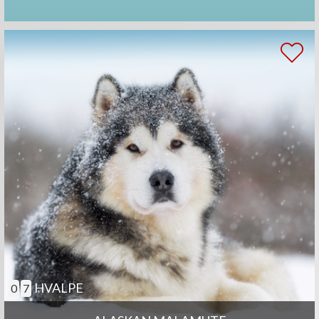
HVALPE
0
7