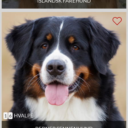
ISLANDSK FÅREHUND
HVALPE
1
6