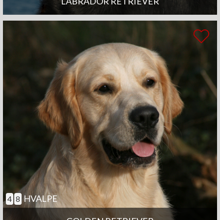
LABRADOR RETRIEVER
HVALPE
4
8