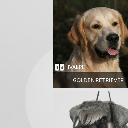
HVALPE
4
8
GOLDEN RETRIEVER