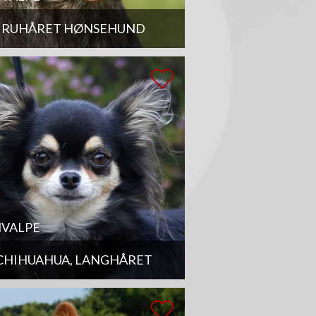
RUHÅRET HØNSEHUND
VALPE
CHIHUAHUA, LANGHÅRET