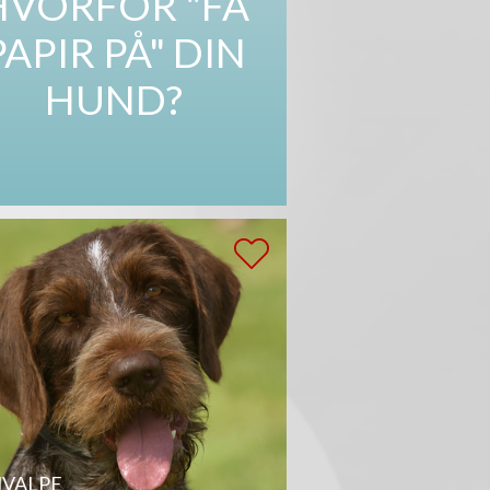
HVORFOR "FÅ
PAPIR PÅ" DIN
HUND?
VALPE