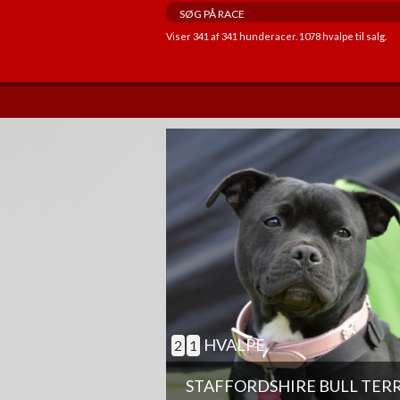
Viser
341
af
341
hunderacer.
1078
hvalpe til salg.
ANDRE EGENSKABER
GOD TIL AGILITY
GOD TIL ÆLDRE
BØRNEVENLIG
JAGTHUND
BRUGSHUND
GØR SJÆLDENT
HVALPE
2
1
STAFFORDSHIRE BULL TER