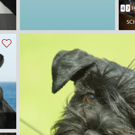
H
4
7
SC