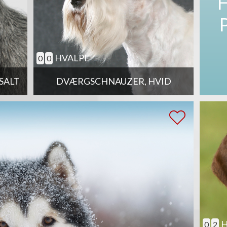
HVALPE
0
0
SALT
DVÆRGSCHNAUZER, HVID
H
0
2