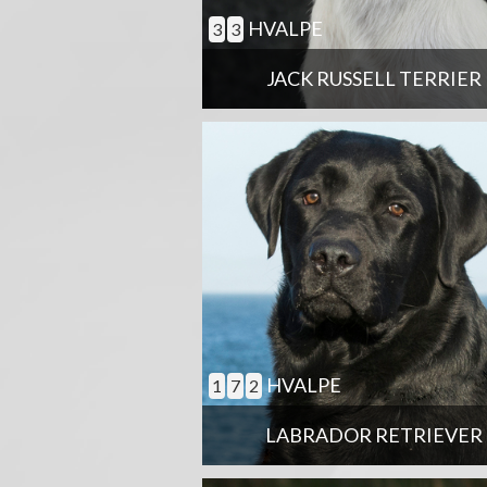
HVALPE
3
3
JACK RUSSELL TERRIER
HVALPE
1
7
2
LABRADOR RETRIEVER