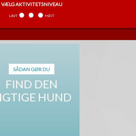
VÆLG
AKTIVITETSNIVEAU
LAVT
MELLEM
HØJT
VÆLG
TEMPERAMENT
ARBEJDENDE
MELLEM
SELVSTÆNDIG
SÅDAN GØR DU
FIND DEN
IGTIGE HUND