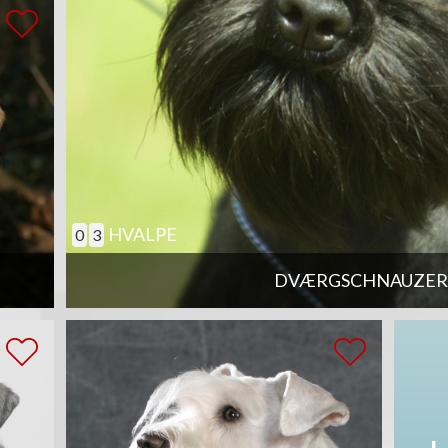
HVALPE
0
3
DVÆRGSCHNAUZER,