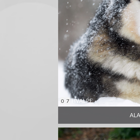
HVALPE
0
7
AL