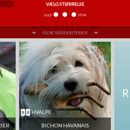
VÆLG
STØRRELSE
LILLE
MELLEM
STOR
FLERE SØGEKRITERIER
VÆLG
PELSPLEJE
LIDT
MELLEM
MEGET
SAM
R
HVALPE
8
8
RIER
BICHON HAVANAIS