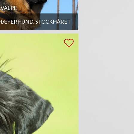
VALPE
HÆFERHUND, STOCKHÅRET