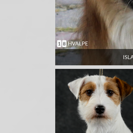
HVALPE
1
8
ISL