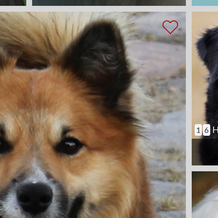
H
1
6