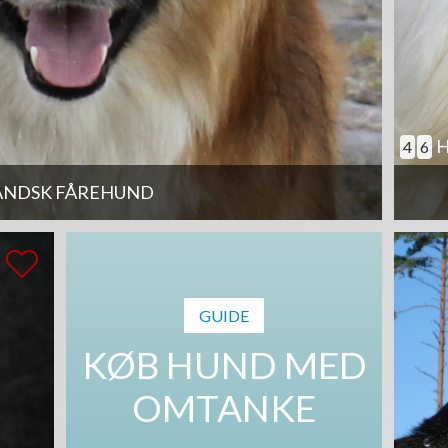
H
4
6
ANDSK FÅREHUND
GUIDE
KØB HUND MED
OMTANKE