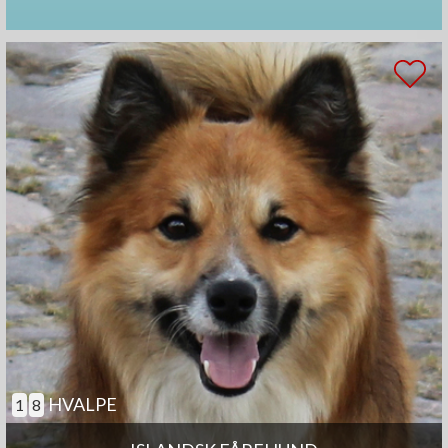
HVALPE
1
8