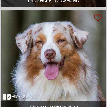
LANGHÅRET GRAVHUND
HVALPE
1
2