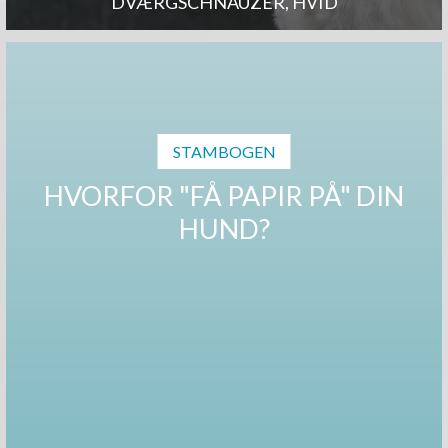
DVÆRGSCHNAUZER, HVID
STAMBOGEN
HVORFOR "FÅ PAPIR PÅ" DIN
HUND?