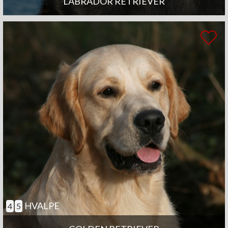
LABRADOR RETRIEVER
HVALPE
4
5