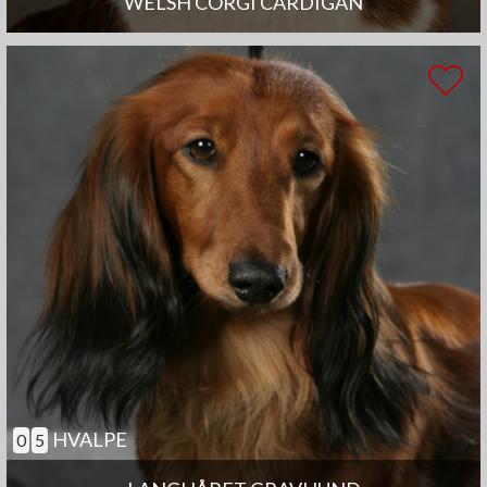
WELSH CORGI CARDIGAN
HVALPE
0
5