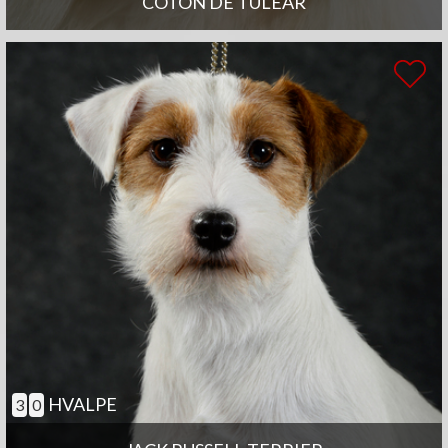
COTON DE TULEAR
HVALPE
3
0