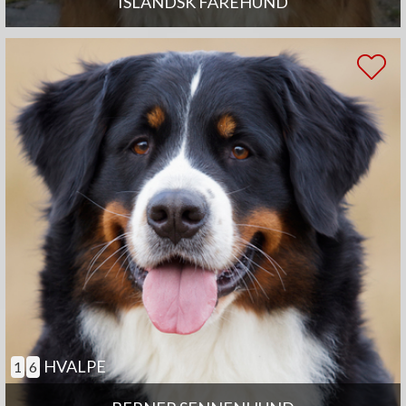
ISLANDSK FÅREHUND
HVALPE
1
6