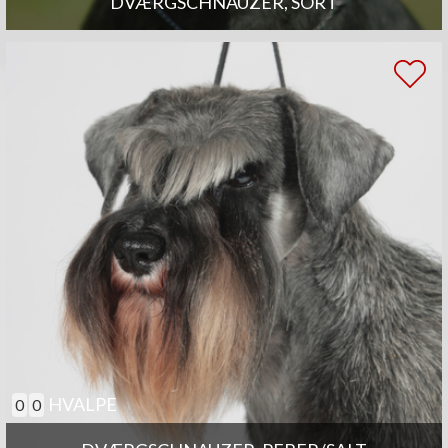
DVÆRGSCHNAUZER, SORT
HVALPE
0
0