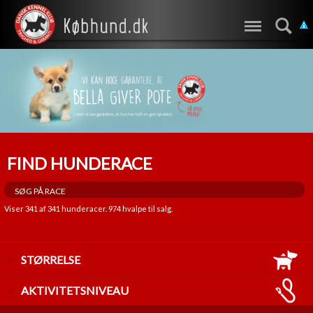
FIND HUNDERACE
Viser
341
af
341
hunderacer.
974
hvalpe til salg.
STØRRELSE
LILLE
AKTIVITETSNIVEAU