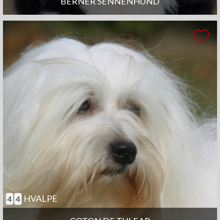
BERNER SENNENHUND
HVALPE
4
4