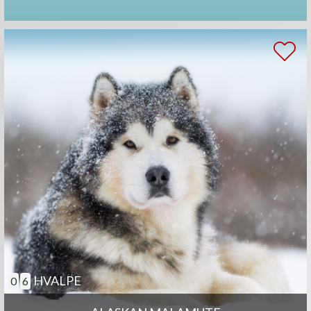
HVALPE
0
6