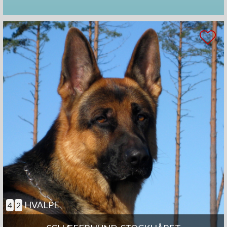
HVALPE
4
2