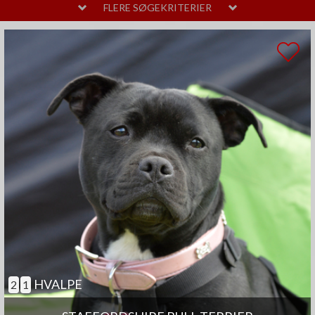
MELLEM
LAVT
FLERE SØGEKRITERIER
PELSPLEJE
STOR
MELLEM
LIDT
TEMPERAMENT
HØJT
MELLEM
SAMARBEJDENDE
ANDRE EGENSKABER
MEGET
MELLEM
GOD TIL AGILITY
GOD TIL ÆLDRE
SELVSTÆNDIG
BØRNEVENLIG
JAGTHUND
BRUGSHUND
GØR SJÆLDENT
HVALPE
2
1