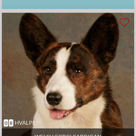
HVALPE
0
8