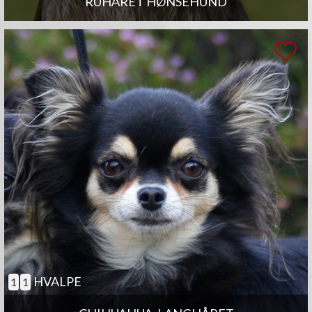
RUHÅRET HØNSEHUND
HVALPE
1
1