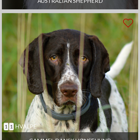
AUSTRALIAN SHEPHERD
HVALPE
1
1