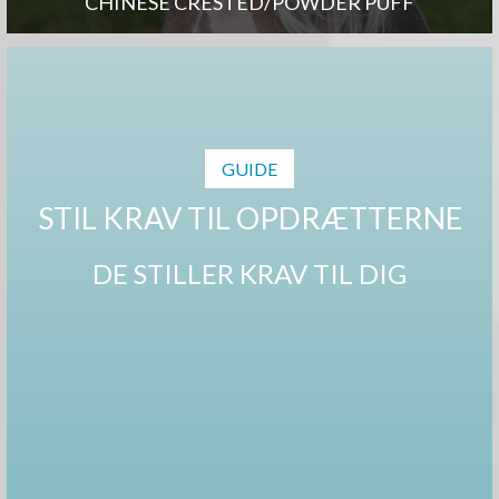
CHINESE CRESTED/POWDER PUFF
GUIDE
STIL KRAV TIL OPDRÆTTERNE
DE STILLER KRAV TIL DIG