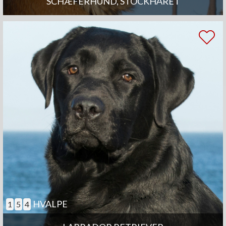
SCHÆFERHUND, STOCKHÅRET
HVALPE
1
5
4