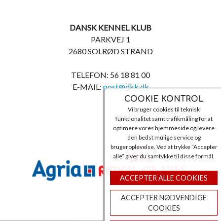
DANSK KENNEL KLUB
PARKVEJ 1
2680 SOLRØD STRAND
TELEFON: 56 18 81 00
E-MAIL:
post@dkk.dk
COOKIE KONTROL
Vi bruger cookies til teknisk
funktionalitet samt trafikmåling for at
optimere vores hjemmeside og levere
den bedst mulige service og
brugeroplevelse. Ved at trykke ”Accepter
alle” giver du samtykke til disse formål.
ACCEPTER ALLE COOKIES
ACCEPTER NØDVENDIGE
COOKIES