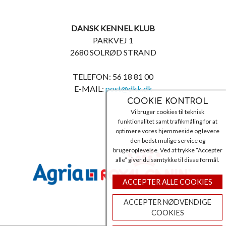
DANSK KENNEL KLUB
PARKVEJ 1
2680 SOLRØD STRAND
TELEFON: 56 18 81 00
E-MAIL:
post@dkk.dk
COOKIE KONTROL
Vi bruger cookies til teknisk
funktionalitet samt trafikmåling for at
optimere vores hjemmeside og levere
den bedst mulige service og
brugeroplevelse. Ved at trykke ”Accepter
alle” giver du samtykke til disse formål.
ACCEPTER ALLE COOKIES
ACCEPTER NØDVENDIGE
COOKIES